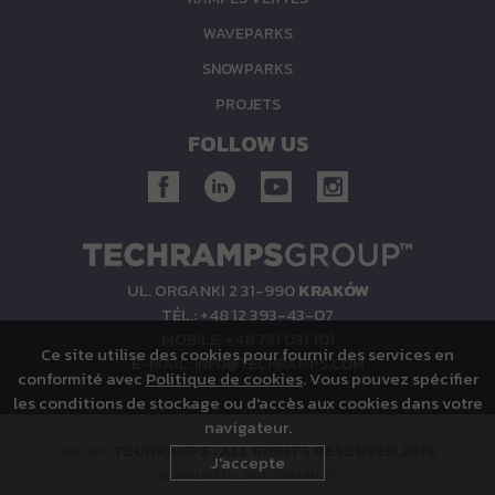
WAVEPARKS
SNOWPARKS
PROJETS
FOLLOW US
UL. ORGANKI 2 31-990
KRAKÓW
TÉL.: +48 12 393-43-07
MOBILE: +48 731 031 101
Ce site utilise des cookies pour fournir des services en
E-MAIL:
INFO@TECHRAMPS.COM
conformité avec
Politique de cookies
. Vous pouvez spécifier
les conditions de stockage ou d'accès aux cookies dans votre
navigateur.
GRUPA
TECHRAMPS
|
ALL RIGHTS RESERVED 2019
J'accepte
powered by
extremelab.pl