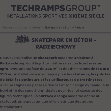
INSTALLATIONS SPORTIVES
XXIÈME SIÈCLE
Techramps Group
béton
Skatepark en béton - Radziechowy
SKATEPARK EN BÉTON -
RADZIECHOWY
Nous avons réalisé un
skatepark
moderne
en béton à
Radziechowy
, dont la pièce maîtresse est un
bowl avec un
spin
. Avec une surface de
280 m²
et des dimensions de
11,5 m x
21,5 m
, l'installation a été conçue pour les
skateurs, les pilotes
de BMX, les patineurs et les utilisateurs de trottinettes
.
Avec ses lignes de passage douces et son design dynamique, le
bowl offre des conditions idéales pour rider et exécuter des
figures techniques. La
surface orange
moderne donne au
skatepark un aspect unique et le distingue des autres
installations.