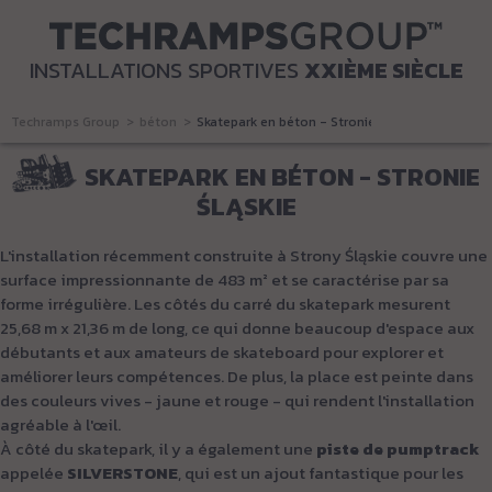
INSTALLATIONS SPORTIVES
XXIÈME SIÈCLE
Techramps Group
béton
Skatepark en béton - Stronie Śląskie
SKATEPARK EN BÉTON - STRONIE
ŚLĄSKIE
L'installation récemment construite à Strony Śląskie couvre une
surface impressionnante de 483 m² et se caractérise par sa
forme irrégulière. Les côtés du carré du skatepark mesurent
25,68 m x 21,36 m de long, ce qui donne beaucoup d'espace aux
débutants et aux amateurs de skateboard pour explorer et
améliorer leurs compétences. De plus, la place est peinte dans
des couleurs vives - jaune et rouge - qui rendent l'installation
agréable à l'œil.
À côté du skatepark, il y a également une
piste de pumptrack
appelée
SILVERSTONE
, qui est un ajout fantastique pour les