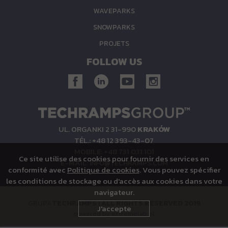
WAVEPARKS
SNOWPARKS
PROJETS
FOLLOW US
UL. ORGANKI 2 31-990
KRAKÓW
TÉL.: +48 12 393-43-07
MOBILE: +48 731 031 101
Ce site utilise des cookies pour fournir des services en
E-MAIL:
INFO@TECHRAMPS.COM
conformité avec
Politique de cookies
. Vous pouvez spécifier
les conditions de stockage ou d'accès aux cookies dans votre
navigateur.
GRUPA
TECHRAMPS
|
ALL RIGHTS RESERVED 2019
J'accepte
powered by
extremelab.pl