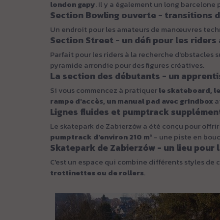
london gapy
. Il y a également un long barcelon
Section Bowling ouverte - transitions
Un endroit pour les amateurs de manœuvres techniq
Section Street - un défi pour les rider
Parfait pour les riders à la recherche d'obstacles 
pyramide arrondie pour des figures créatives.
La section des débutants - un apprenti
Si vous commencez à pratiquer
le skateboard, l
rampe d'accès, un manual pad avec grindbox
a
Lignes fluides et pumptrack supplémen
Le skatepark de Zabierzów a été conçu pour offri
pumptrack d'environ 210 m²
- une piste en boucl
Skatepark de Zabierzów - un lieu pour
C'est un espace qui combine différents styles de c
trottinettes ou de rollers
.