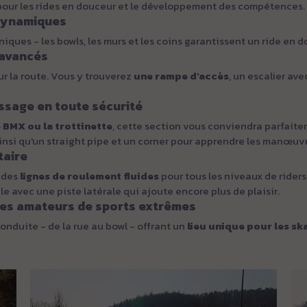
e pour les rides en douceur et le développement des compétences.
 dynamiques
ues - les bowls, les murs et les coins garantissent un ride en d
s avancés
sur la route. Vous y trouverez
une rampe d'accès
, un escalier av
ssage en toute sécurité
e BMX ou la trottinette
, cette section vous conviendra parfait
insi qu'un straight pipe et un corner pour apprendre les manœuv
taire
r des
lignes de roulement
fluides
pour tous les niveaux de riders.
e avec une piste latérale qui ajoute encore plus de plaisir.
 les amateurs de sports extrêmes
onduite - de la rue au bowl - offrant un
lieu unique pour les sk