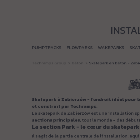
INSTA
PUMPTRACKS
FLOWPARKS
WAKEPARKS
SKA
Techramps Group
béton
Skatepark en béton - Zab
Skatepark à Zabierzów - l'endroit idéal pour 
et construit par
Techramps
.
Le skatepark de Zabierzów est une installation s
sections principales
, tout le monde - des début
La section Park - le cœur du skatepark
Il s'agit de la partie centrale de l'installation, équ