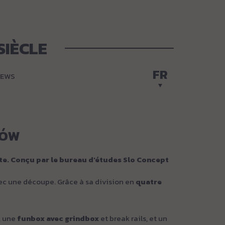
SIÈCLE
FR
EWS
ZÓW
tte. Conçu par le bureau d'études
Slo Concept
ec une découpe. Grâce à sa division en
quatre
y, une
funbox avec grindbox
et break rails, et un