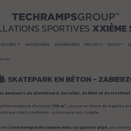
LLATIONS SPORTIVES
XXIÈME 
TEPARKS
WAVEPARKS
SNOWPARKS
PROJETS
NOUS
N
ierzów
SKATEPARK EN BÉTON - ZABIER
les amateurs de skateboard, de roller, de BMX et de trottine
portive moderne d'environ
735 m²
, conçue en forme de trapèze av
ants aux riders confirmés - y trouvera son compte.
ipée d'
une banque de rampes avec un quarter pipe
, un corner