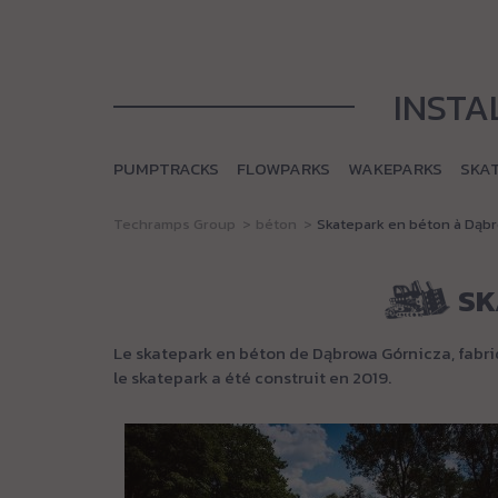
INSTA
PUMPTRACKS
FLOWPARKS
WAKEPARKS
SKA
Techramps Group
béton
Skatepark en béton à Dąb
SK
Le skatepark en béton de Dąbrowa Górnicza, fabriqu
le skatepark a été construit en 2019.