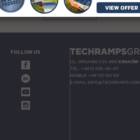
VIEW OFFER
RETOUR
FOLLOW US
UL. ORGANKI 2 31-990
KRAKÓW
TÉL.: +48 12 393-43-07
MOBILE: +48 731 031 101
E-MAIL:
INFO@TECHRAMPS.COM