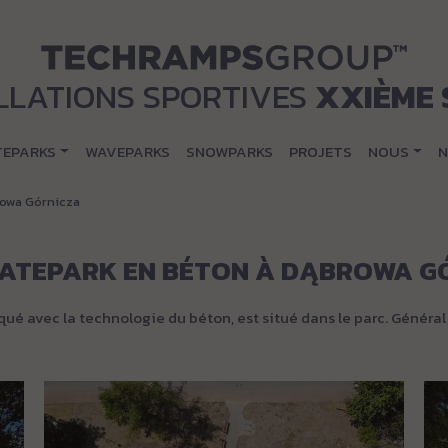
LLATIONS SPORTIVES
XXIÈME 
TEPARKS
WAVEPARKS
SNOWPARKS
PROJETS
NOUS
N
rowa Górnicza
ATEPARK EN BÉTON À DĄBROWA G
é avec la technologie du béton, est situé dans le parc. Général J