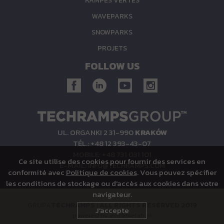
RAMPES VERTES
WAVEPARKS
SNOWPARKS
PROJETS
FOLLOW US
UL. ORGANKI 2 31-990
KRAKÓW
TÉL.: +48 12 393-43-07
MOBILE: +48 731 031 101
Ce site utilise des cookies pour fournir des services en
E-MAIL:
INFO@TECHRAMPS.COM
conformité avec
Politique de cookies
. Vous pouvez spécifier
les conditions de stockage ou d'accès aux cookies dans votre
navigateur.
GRUPA
TECHRAMPS
|
ALL RIGHTS RESERVED 2019
J'accepte
powered by
extremelab.pl