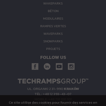
WAKEPARKS
BÉTON
MODULAIRES
RAMPES VERTES
WAVEPARKS
SNOWPARKS
PROJETS
FOLLOW US
UL. ORGANKI 2 31-990
KRAKÓW
TÉL.: +48 12 393-43-07
MOBILE: +48 731 031 101
Ce site utilise des cookies pour fournir des services en
E-MAIL:
INFO@TECHRAMPS.COM