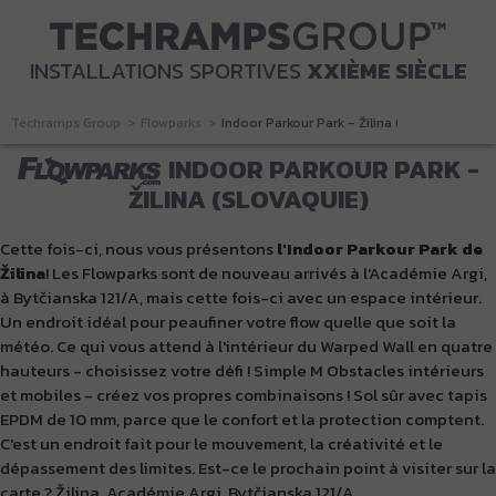
INSTALLATIONS SPORTIVES
XXIÈME SIÈCLE
Techramps Group
Flowparks
Indoor Parkour Park - Žilina (Slovaquie)
INDOOR PARKOUR PARK -
ŽILINA (SLOVAQUIE)
Cette fois-ci, nous vous présentons
l'Indoor Parkour Park de
Žilina
!
Les Flowparks
sont de nouveau arrivés à l'Académie Argi,
à Bytčianska 121/A, mais cette fois-ci avec un espace intérieur.
Un endroit idéal pour peaufiner votre flow quelle que soit la
météo. Ce qui vous attend à l'intérieur du Warped Wall en quatre
hauteurs - choisissez votre défi ! Simple M Obstacles intérieurs
et mobiles - créez vos propres combinaisons ! Sol sûr avec tapis
EPDM de 10 mm, parce que le confort et la protection comptent.
C'est un endroit fait pour le mouvement, la créativité et le
dépassement des limites. Est-ce le prochain point à visiter sur la
carte ? Žilina, Académie Argi, Bytčianska 121/A