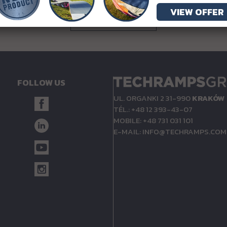
VIEW OFFER
RETOUR
FOLLOW US
UL. ORGANKI 2 31-990
KRAKÓW
TÉL.: +48 12 393-43-07
MOBILE: +48 731 031 101
E-MAIL:
INFO@TECHRAMPS.COM