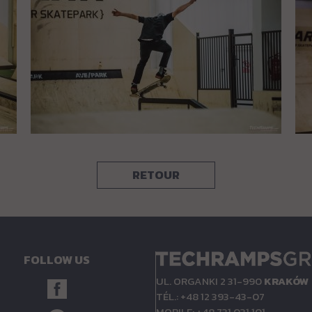
RETOUR
FOLLOW US
UL. ORGANKI 2 31-990
KRAKÓW
TÉL.: +48 12 393-43-07
MOBILE: +48 731 031 101