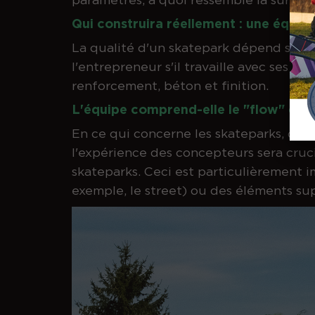
Qui construira réellement : une équip
La qualité d'un skatepark dépend souve
l'entrepreneur s'il travaille avec ses 
renforcement, béton et finition.
L'équipe comprend-elle le "flow" et a-
En ce qui concerne les skateparks, ce so
l'expérience des concepteurs sera crucia
skateparks. Ceci est particulièrement i
exemple, le street) ou des éléments su