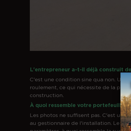
L'entrepreneur a-t-il déjà construit d
C'est une condition sine qua non. Un s
roulement, ce qui nécessite de la prati
construction.
À quoi ressemble votre portefeuille de 
Les photos ne suffisent pas. C'est une b
au gestionnaire de l'installation. Le mei
paramètres, à quoi ressemble la surface,