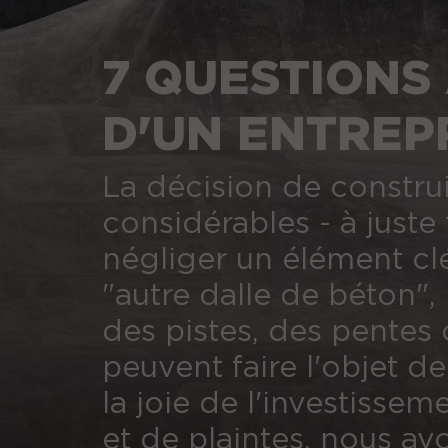
7 QUESTIONS 
D'UN ENTREP
EN BÉTON
La décision de constru
considérables - à juste 
négliger un élément clé 
"autre dalle de béton", 
des pistes, des pentes c
peuvent faire l'objet d
la joie de l'investisse
et de plaintes, nous av