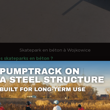
Skatepark en béton à Wojkowice
es skateparks en béton ?
katepark en béton est une question de géométrie et
que sur des installations similaires, et pas seuleme
réalisations et qu'en disent les utilisateurs ?
onne idée de vérifier les réalisations "en direct" et
lleur test est celui de la performance du skatepark au
 s'il n'y a pas de fissures, d'effondrements ou de s