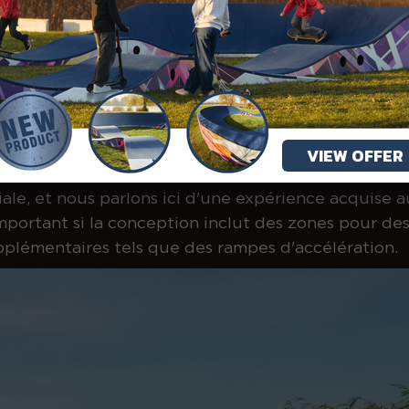
e permanente ou des sous-traitants variables ?
nt des personnes présentes sur le site, et non du l
propres équipes permanentes et qui est responsable d
t-elle l'expérience des zones de ride ?
VIEW OFFER
nt les détails qui déterminent si une installation e
le, et nous parlons ici d'une expérience acquise au
mportant si la conception inclut des zones pour des 
pplémentaires tels que des rampes d'accélération.