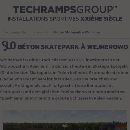
INSTALLATIONS SPORTIVES
XXIÈME SIÈCLE
Techramps Group
projets
Béton Skatepark à Wejherowo
BÉTON SKATEPARK À WEJHEROWO
Wejherowo ist eine Stadt mit fast 50.000 Einwohnern in der
Woiwodschaft Pommern, in der sich heute ein Skateparkprojekt
für die besten Skateparks in Polen befindet. Skatepark mit einer
Fläche von 1150 m² vereint fast alles, was Sie brauchen und
sowohl Anfänger als auch fortgeschrittene Benutzer mit
Skateparks und dem gleichen Poolbecken verbinden möchten.
"Bowl" kann im Moment die größte Schüssel in Polen werden.