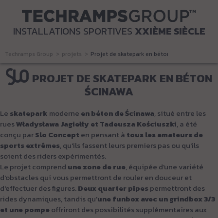
INSTALLATIONS SPORTIVES
XXIÈME SIÈCLE
Techramps Group
projets
Projet de skatepark en béton Ścinawa
PROJET DE SKATEPARK EN BÉTON
ŚCINAWA
Le
skatepark
moderne
en béton de
Ścinawa
, situé entre les
rues
Władysława Jagiełły et Tadeusza Kościuszki
, a été
conçu par
Slo Concept
en pensant à
tous les amateurs de
sports extrêmes
, qu'ils fassent leurs premiers pas ou qu'ils
soient des riders expérimentés.
Le projet comprend
une zone de rue
, équipée d'une variété
d'obstacles qui vous permettront de rouler en douceur et
d'effectuer des figures.
Deux quarter pipes
permettront des
rides dynamiques, tandis qu'
une funbox avec un grindbox 3/3
et une pompe
offriront des possibilités supplémentaires aux