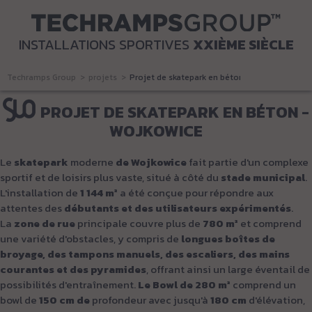
INSTALLATIONS SPORTIVES
XXIÈME SIÈCLE
Techramps Group
projets
Projet de skatepark en béton - Wojkowice
PROJET DE SKATEPARK EN BÉTON -
WOJKOWICE
Le
skatepark
moderne
de Wojkowice
fait partie d'un complexe
sportif et de loisirs plus vaste, situé à côté du
stade municipal
.
L'installation de
1 144 m²
a été conçue pour répondre aux
attentes des
débutants et des utilisateurs expérimentés
.
La
zone de rue
principale couvre plus de
780 m²
et comprend
une variété d'obstacles, y compris de
longues boîtes de
broyage, des tampons manuels, des escaliers, des mains
courantes et des pyramides
, offrant ainsi un large éventail de
possibilités d'entraînement.
Le Bowl de 280 m²
comprend un
bowl de
150 cm de
profondeur avec jusqu'à
180 cm
d'élévation,