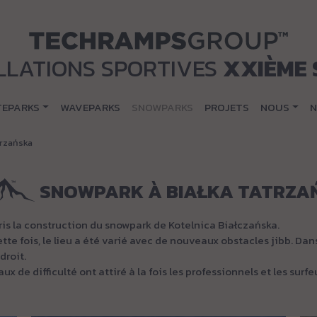
LLATIONS SPORTIVES
XXIÈME 
TEPARKS
WAVEPARKS
SNOWPARKS
PROJETS
NOUS
N
trzańska
SNOWPARK À BIAŁKA TATRZA
ris la construction du snowpark de Kotelnica Białczańska.
cette fois, le lieu a été varié avec de nouveaux obstacles jibb. Da
droit.
ux de difficulté ont attiré à la fois les professionnels et les surf