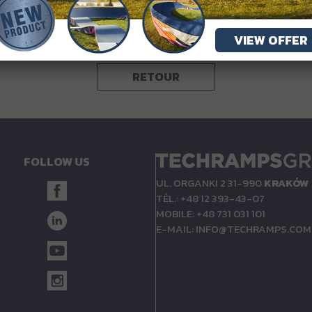
VIEW OFFER
RETOUR
FOLLOW US
UL. ORGANKI 2 31-990
KRAKÓW
TÉL.: +48 12 393-43-07
MOBILE: +48 731 031 101
E-MAIL:
INFO@TECHRAMPS.COM