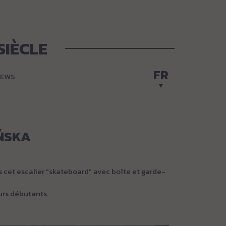
SIÈCLE
FR
EWS
ŃSKA
ns cet escalier "skateboard" avec boîte et garde-
eurs débutants.