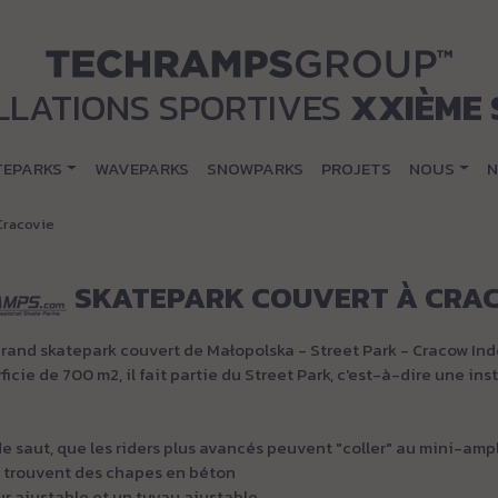
LLATIONS SPORTIVES
XXIÈME 
TEPARKS
WAVEPARKS
SNOWPARKS
PROJETS
NOUS
N
Cracovie
SKATEPARK COUVERT À CRAC
grand skatepark couvert de Małopolska - Street Park - Cracow Ind
icie de 700 m2, il fait partie du Street Park, c'est-à-dire une in
de saut, que les riders plus avancés peuvent "coller" au mini-ampl
e trouvent des chapes en béton
r ajustable et un tuyau ajustable.