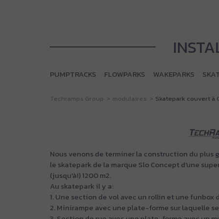
INSTA
PUMPTRACKS
FLOWPARKS
WAKEPARKS
SKA
Techramps Group
modulaires
Skatepark couvert à 
Nous venons de terminer la construction du plus 
le skatepark de la marque Slo Concept d'une superf
(jusqu'à!) 1200 m2.
Au skatepark il y a:
1. Une section de vol avec un rollin et une funbox 
2. Minirampe avec une plate-forme sur laquelle s
3. Section de rue avec une plate-forme avec un mu