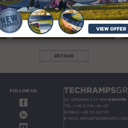
VIEW OFFER
RETOUR
FOLLOW US
UL. ORGANKI 2 31-990
KRAKÓW
TÉL.: +48 12 393-43-07
MOBILE: +48 731 031 101
E-MAIL:
INFO@TECHRAMPS.COM