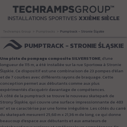
INSTALLATIONS SPORTIVES
XXIÈME SIÈCLE
Techramps Group
Pumptracks
Pumptrack - Stronie Śląskie
PUMPTRACK - STRONIE ŚLĄSKIE
Une piste de pompage composite SILVERSTONE
, d'une
longueur de 115 m, a été installée sur la rue Sportowa à Stronie
Śląskie. Ce dispositif est une combinaison de 23 pompes d'élan
et de 7 courbes avec différents rayons de braquage. Cette
conception permet aux débutants comme aux plus
expérimentés d'acquérir davantage de compétences.
À côté de la pumptrack se trouve le nouveau skatepark de
Strony Śląskie, qui couvre une surface impressionnante de 483
m² et se caractérise par une forme irrégulière. Les côtés du carré
du skatepark mesurent 25,68 m x 21,36 m de long, ce qui donne
beaucoup d'espace aux débutants et aux amateurs de
skateboard pour explorer et améliorer leurs compétences. En