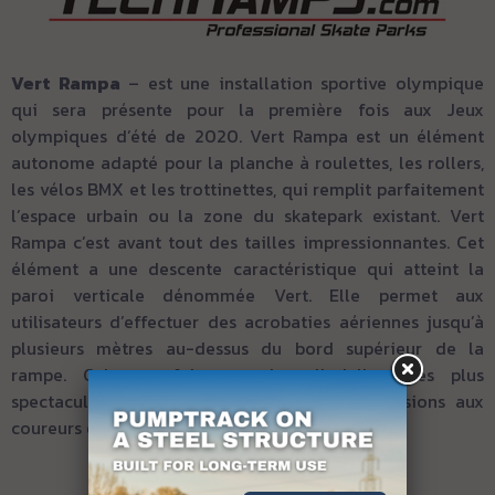
Vert Rampa
– est une installation sportive olympique
qui sera présente pour la première fois aux Jeux
olympiques d’été de 2020. Vert Rampa est un élément
autonome adapté pour la planche à roulettes, les rollers,
les vélos BMX et les trottinettes, qui remplit parfaitement
l’espace urbain ou la zone du skatepark existant. Vert
Rampa c’est avant tout des tailles impressionnantes. Cet
élément a une descente caractéristique qui atteint la
paroi verticale dénommée Vert. Elle permet aux
utilisateurs d’effectuer des acrobaties aériennes jusqu’à
plusieurs mètres au-dessus du bord supérieur de la
rampe. Cela en fait une des disciplines les plus
spectaculaires, offrant de nombreuses impressions aux
coureurs et observateurs.