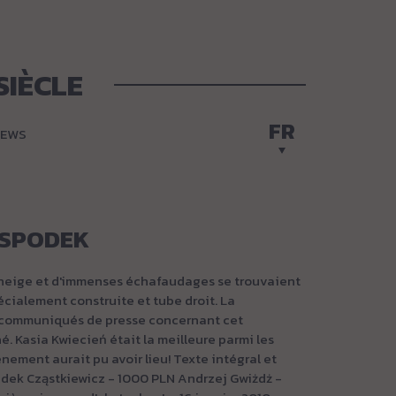
SIÈCLE
FR
EWS
 SPODEK
e neige et d'immenses échafaudages se trouvaient
cialement construite et tube droit. La
s communiqués de presse concernant cet
. Kasia Kwiecień était la meilleure parmi les
énement aurait pu avoir lieu! Texte intégral et
adek Cząstkiewicz - 1000 PLN Andrzej Gwiżdż -