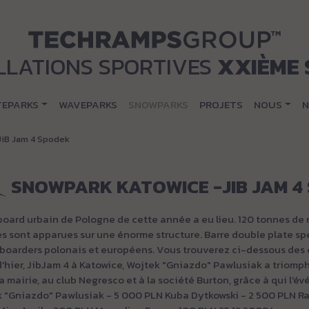
LLATIONS SPORTIVES
XXIÈME 
TEPARKS
WAVEPARKS
SNOWPARKS
PROJETS
NOUS
N
JiB Jam 4 Spodek
SNOWPARK KATOWICE -JIB JAM 4
board urbain de Pologne de cette année a eu lieu. 120 tonnes d
s sont apparues sur une énorme structure. Barre double plate spé
wboarders polonais et européens. Vous trouverez ci-dessous de
'hier, JibJam 4 à Katowice, Wojtek "Gniazdo" Pawlusiak a triomphé
la mairie, au club Negresco et à la société Burton, grâce à qui l'év
k "Gniazdo" Pawlusiak - 5 000 PLN Kuba Dytkowski - 2 500 PLN R