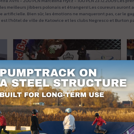
a Avril - 200 PLN Marcelina Frycz - 100 PLN 23.12.2009 Les premi
les meilleurs jibbers polonais et étrangers! Les coureurs auront a
 artificielle. Bien sûr, les émotions ne manqueront pas, car le ga
t est l'hôtel de ville de Katowice et les clubs Negresco et Burton 