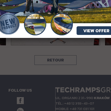
VIEW OFFER
RETOUR
FOLLOW US
UL. ORGANKI 2 31-990
KRAKÓW
TÉL.: +48 12 393-43-07
MOBILE: +48 731 031 101